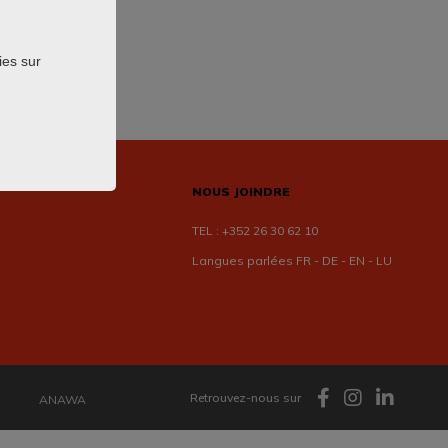
ies sur
NOUS JOINDRE
TEL :
+352 26 30 62 10
Langues parlées FR - DE - EN - LU
Retrouvez-nous sur
ANAWA