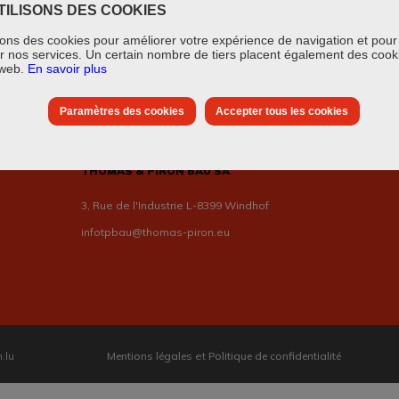
TILISONS DES COOKIES
sons des cookies pour améliorer votre expérience de navigation et pour
 nos services. Un certain nombre de tiers placent également des cook
 web.
En savoir plus
-Duché de Luxembourg
Paramètres des cookies
Accepter tous les cookies
THOMAS & PIRON BAU SA
3, Rue de l'Industrie L-8399 Windhof
infotpbau@thomas-piron.eu
.lu
Mentions légales
et
Politique de confidentialité
Legal