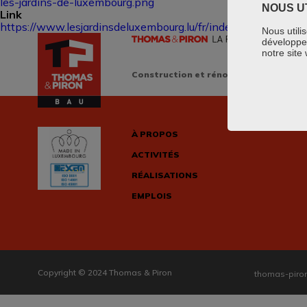
les-jardins-de-luxembourg.png
NOUS U
Link
https://www.lesjardinsdeluxembourg.lu/fr/index/index.php
Nous utili
développer
notre site
Construction et rénovation au Grand
À PROPOS
ACTIVITÉS
RÉALISATIONS
EMPLOIS
Copyright © 2024 Thomas & Piron
thomas-piron