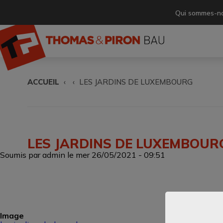
Aller
au
Qui sommes-n
Header
contenu
principal
top
navigat
ACCUEIL
LES JARDINS DE LUXEMBOURG
Fil
d'Ariane
LES JARDINS DE LUXEMBOUR
Soumis par
admin
le
mer 26/05/2021 - 09:51
Image