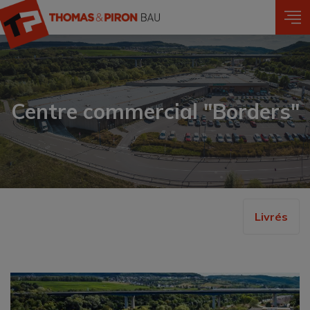
Aller
au
contenu
principal
Centre commercial "Borders"
Livrés