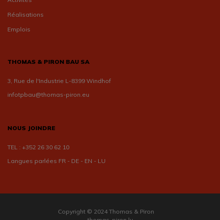
Réalisations
Emplois
THOMAS & PIRON BAU SA
3, Rue de l'Industrie L-8399 Windhof
infotpbau@thomas-piron.eu
NOUS JOINDRE
TEL :
+352 26 30 62 10
Langues parlées FR - DE - EN - LU
Copyright © 2024 Thomas & Piron
thomas-piron.lu