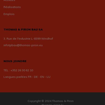
Réalisations
Emplois
THOMAS & PIRON BAU SA
3, Rue de l'Industrie L-8399 Windhof
infotpbau@thomas-piron.eu
NOUS JOINDRE
TEL :
+352 26 30 62 10
Langues parlées FR - DE - EN - LU
Copyright © 2024 Thomas & Piron
thomas-piron.lu