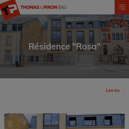
Aller
au
contenu
principal
Résidence "Rosa"
Livrés