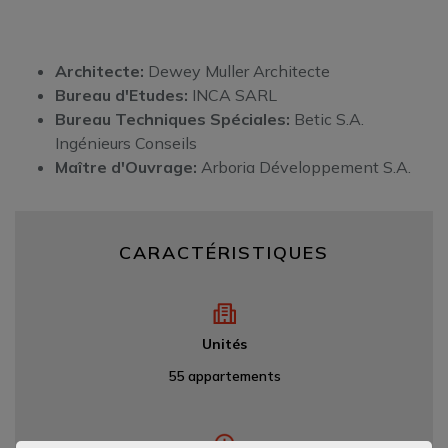
Architecte:
Dewey Muller Architecte
Bureau d'Etudes
:
INCA SARL
Bureau Techniques Spéciales:
Betic S.A.
Ingénieurs Conseils
Maître d'Ouvrage:
Arboria Développement S.A.
CARACTÉRISTIQUES
Unités
55 appartements