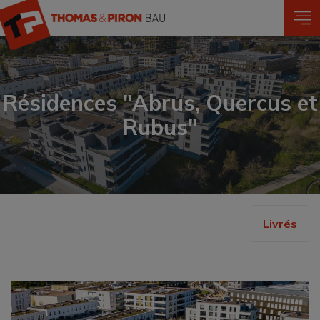
Aller
au
contenu
principal
Résidences "Abrus, Quercus et
Rubus"
Livrés