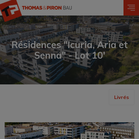
Aller
au
contenu
principal
Résidences "Icuria, Aria et
Senna" - Lot 10'
Livrés