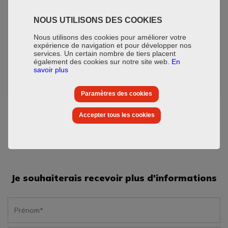
27 mois
NOUS UTILISONS DES COOKIES
Nous utilisons des cookies pour améliorer votre
expérience de navigation et pour développer nos
Date de livraison
services. Un certain nombre de tiers placent
également des cookies sur notre site web.
En
Octobre 2021
savoir plus
Paramètres des cookies
Accepter tous les cookies
Je souhaiterais recevoir plus d'informations