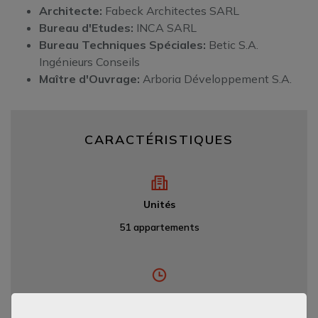
Architecte:
Fabeck Architectes SARL
Bureau d'Etudes:
INCA SARL
Bureau Techniques Spéciales:
Betic S.A.
Ingénieurs Conseils
Maître d'Ouvrage:
Arboria Développement S.A.
CARACTÉRISTIQUES
Unités
51 appartements
Durée des travaux