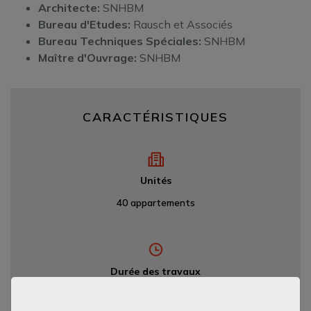
Architecte:
SNHBM
Bureau d'Etudes
:
Rausch et Associés
Bureau Techniques Spéciales:
SNHBM
Maître d'Ouvrage:
SNHBM
CARACTÉRISTIQUES
Unités
40 appartements
Durée des travaux
22 mois