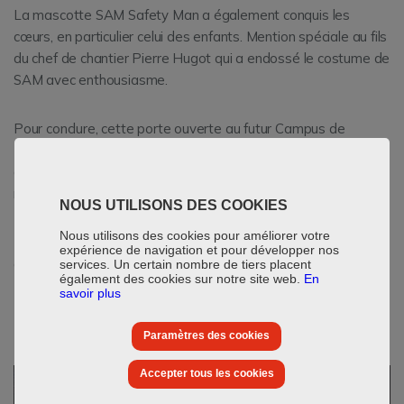
La mascotte SAM Safety Man a également conquis les
cœurs, en particulier celui des enfants. Mention spéciale au fils
du chef de chantier Pierre Hugot qui a endossé le costume de
SAM avec enthousiasme.
Pour conclure, cette porte ouverte au futur Campus de
Mersch a été un temps fort pour Thomas & Piron BAU. C'est
grâce à l'investissement de chacun que cet événement a
rayonné.
NOUS UTILISONS DES COOKIES
Nous utilisons des cookies pour améliorer votre
Nos sincères remerciements à toutes les équipes pour leur
expérience de navigation et pour développer nos
dévouement !
services. Un certain nombre de tiers placent
également des cookies sur notre site web.
En
savoir plus
Paramètres des cookies
Accepter tous les cookies